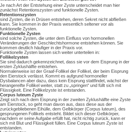
Je nach Art der Entstehung einer Zyste unterscheidet man hier
zunächst Retentionszysten und funktionelle Zysten.
Retentionszysten
sind Zysten, die in Drüsen entstehen, deren Sekret nicht abfließen
kann. Sie kommen in der Praxis wesentlich seltener vor als
funktionelle Zysten.
Funktionelle Zysten
sind solche Zysten, die unter dem Einfluss von hormonellen
Veränderungen der Geschlechtshormone entstehen können. Sie
kommen deutlich häufiger in der Praxis vor.
Funktionelle Zysten lassen sich weiter unterteilen in:
Follikelzysten
Sie sind dadurch gekennzeichnet, dass sie vor dem Eisprung in der
ersten Zyklushälfte entstehen.
Normalerweise ist der Graaf-Follikel der Follikel, der beim Eisprung
den Eierstock verlässt. Kommt es aufgrund hormoneller
Dysbalancen aber dazu, dass kein Eisprung stattfindet, wächst der
herangereifte Follikel weiter, statt zu „springen“ und füllt sich mit
Flüssigkeit. Eine Follikelzyste ist entstanden.
Corpus luteum Zyste
Zeigt sich nach dem Eisprung in der zweiten Zyklushälfte eine Zyste
am Eierstock, so geht man davon aus, dass diese aus der
zurückgebliebenen Eihülle, dem Gelbkörper (Corpus luteum), des
gesprungenen Follikels entsteht. Bildet sich dieser Gelbkörper,
nachdem er seine Aufgabe erfüllt hat, nicht richtig zurück, kann er
sich mit Blut und Flüssigkeit füllen. Eine Corpus luteum Zyste ist
entstanden.