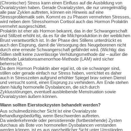
(Chronischer) Stress kann einen Einfluss auf die Ausbildung von
Ovarialzysten haben. Gerade Ovarialzysten, die nur unregelmäßig
alle paar Zyklen auftreten, können ein Hinweis auf eine
Stressproblematik sein. Kommt es zu Phasen vermehrten Stresses,
wird neben dem Stresshormon Cortisol auch das Hormon Prolaktin
vermehrt ausgeschüttet.
Prolaktin ist eher als Hormon bekannt, das in der Schwangerschaft
und Stillzeit erhöht ist, da es für die Milchproduktion in der weiblichen
Brust verantwortlich ist. In der Phase des Stillens unterdrückt es
auch den Eisprung, damit die Versorgung des Neugeborenen nicht
durch eine erneute Schwangerschaft gefährdet wird. (Wich
tig: das
Stillen stellt keine zuverlässige Verhütungsmethode dar – außer
die
Methode Laktationsamenorrhoe-Methode (LAM) wird sicher
beherrscht).
Da dem Hormon Prolaktin aber egal ist, ob sie schwanger sind,
stillen oder gerade einfach nur Stress haben, verrichtet es daher
auch in Stresszeiten aufgrund erhöhter Spiegel brav seinen Dienst
und versucht somit, einen Eisprung zu verhindern. Am Ende stehen
dann häufig hormonelle Dysbalancen, die sich durch
Zyklusstörungen, eventuell ausbleibende Menstruation sowie
Ovarialzysten äußern können.
Wann sollten Eierstockzysten behandelt werden?
Aus schulmedizinischer Sicht ist eine Ovarialzyste
behandlungsbedürftig, wenn Beschwerden auftreten.
Da wiederkehrende oder persistierende (fortbestehende) Zysten
durchaus als Bote von hormonellen Dysbalancen verstanden
werden können, ist es aus ganzheitlicher Sicht unter Umständen