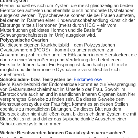
Luteinzysten
Hierbei handelt es sich um Zysten, die meist gleichzeitig an beiden
Eierstöcken auftreten und ebenfalls durch hormonelle Dysbalancen
ausgelöst werden. Typischerweise können sie bei Frauen auftreten,
bei denen im Rahmen einer Kinderwunschbehandlung künstlich der
Eisprungs mittels Hormonen (meist durch HCG – ein vom
Mutterkuchen gebildetes Hormon und die Basis für
Schwangerschaftstests im Urin) ausgelöst wird.
Polyzystische Ovarien
Bei diesem eigenen Krankheitsbild – dem
Polyzystischen
Ovarialsyndrom (PCOS)
– kommt es unter anderem zur
Ansammlung zahlreicher unreifer Eibläschen in den Eierstöcken, die
dann zu einer Vergrößerung und Verdickung des betroffenen
Eierstocks führen kann. Ein Eisprung ist dann häufig nicht mehr
möglich und die hormonelle Dysbalance verschlechtert sich
zunehmend.
Schokoladen- bzw. Teerzysten
bei
Endometriose
Beim Krankheitsbild der
Endometriose
kommt es zur Versprengung
von Gebärmutterschleimhaut im Unterleib der Frau. Sowohl im
Eierstock wie auch an und in sämtlichen inneren Organen kann hier
versprengtes Gewebe zu finden sein. Da dieses Gewebe dem
Menstruationszyklus der Frau folgt, kommt es an diesen Stellen
ebenfalls zu monatlichen Blutungen. Da dieses Blut aus dem
Eierstock aber nicht abfließen kann, bilden sich dann Zysten, die mit
Blut gefüllt sind, und daher das typische dunkle Aussehen einer
Schokoladenzyste bekommen.
Welche Beschwerden können Ovarialzysten verursachen?