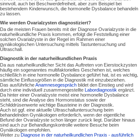
sinnvoll, auch bei Beschwerdefreiheit, aber zum Beispiel bei
bestehendem Kinderwunsch, die hormonelle Dysbalance behandeln
zu lassen.
Wie werden Ovarialzysten diagnostiziert?
Da die meisten Frauen bereits mit der Diagnose Ovarialzyste in die
naturheilkundliche Praxis kommen, erfolgt die Feststellung einer
solchen Ovarialzyste in der Regel im Rahmen einer
gynäkologischen Untersuchung mittels Tastuntersuchung und
Ultraschall.
Diagnostik in der naturheilkundlichen Praxis
Da aus naturheilkundlicher Sicht das Auftreten von Eierstockzysten
häufig ein sogenanntes multifaktorielles Geschehen ist, welches
schließlich in eine hormonelle Dysbalance geführt hat, ist es wichtig,
sämtliche Einflussgrößen in die Diagnostik mit einzubeziehen.
Das ausführliche
Anamnesegespräch
bildet den Einstieg und wird
durch eine individuell zusammengestellte
Labordiagnostik
ergänzt.
Da hinter einer Ovarialzyste meist eine hormonelle Dysbalance
steht, sind die Analyse des Hormonstatus sowie der
Schilddrüsenwerte wichtige Bausteine in der Diagnostik.
Auch ist ggf. eine aktuelle Ultraschalluntersuchung beim
behandelnden Gynäkologen erforderlich, wenn der eigentliche
Befund der Ovarialzyste schon länger zurück liegt. Darüber hinaus
sind auch zur Behandlungskontrolle weitere Besuche beim
Gynäkologen empfohlen.
Weiter zu
Diagnose in der naturheilkundlichen Praxis - ausführlich