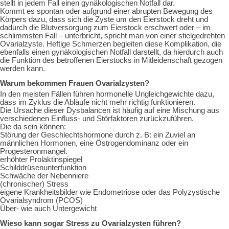
stellt in jedem Fall einen gynäkologischen Notfall dar.
Kommt es spontan oder aufgrund einer abrupten Bewegung des
Körpers dazu, dass sich die Zyste um den Eierstock dreht und
dadurch die Blutversorgung zum Eierstock erschwert oder – im
schlimmsten Fall – unterbricht, spricht man von einer stielgedrehten
Ovarialzyste. Heftige Schmerzen begleiten diese Komplikation, die
ebenfalls einen gynäkologischen Notfall darstellt, da hierdurch auch
die Funktion des betroffenen Eierstocks in Mitleidenschaft gezogen
werden kann.
Warum bekommen Frauen Ovarialzysten?
In den meisten Fällen führen hormonelle Ungleichgewichte dazu,
dass im Zyklus die Abläufe nicht mehr richtig funktionieren.
Die Ursache dieser Dysbalancen ist häufig auf eine Mischung aus
verschiedenen Einfluss- und Störfaktoren zurückzuführen.
Die da sein können:
Störung der Geschlechtshormone durch z. B: ein Zuviel an
männlichen Hormonen, eine Östrogendominanz oder ein
Progesteronmangel.
erhöhter Prolaktinspiegel
Schilddrüsenunterfunktion
Schwäche der Nebenniere
(chronischer) Stress
eigene Krankheitsbilder wie Endometriose oder das Polyzystische
Ovarialsyndrom (PCOS)
Über- wie auch Untergewicht
Wieso kann sogar Stress zu Ovarialzysten führen?