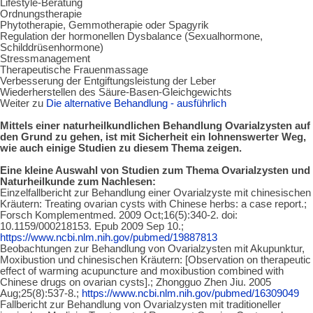
Lifestyle-Beratung
Ordnungstherapie
Phytotherapie, Gemmotherapie oder Spagyrik
Regulation der hormonellen Dysbalance (Sexualhormone,
Schilddrüsenhormone)
Stressmanagement
Therapeutische Frauenmassage
Verbesserung der Entgiftungsleistung der Leber
Wiederherstellen des Säure-Basen-Gleichgewichts
Weiter zu
Die alternative Behandlung - ausführlich
Mittels einer naturheilkundlichen Behandlung Ovarialzysten auf
den Grund zu gehen, ist mit Sicherheit ein lohnenswerter Weg,
wie auch einige Studien zu diesem Thema zeigen.
Eine kleine Auswahl von Studien zum Thema Ovarialzysten und
Naturheilkunde zum Nachlesen:
Einzelfallbericht zur Behandlung einer Ovarialzyste mit chinesischen
Kräutern: Treating ovarian cysts with Chinese herbs: a case report.;
Forsch Komplementmed.
2009 Oct;16(5):340-2. doi:
10.1159/000218153. Epub 2009 Sep 10.;
https://www.ncbi.nlm.nih.gov/pubmed/19887813
Beobachtungen zur Behandlung von Ovarialzysten mit Akupunktur,
Moxibustion und chinesischen Kräutern: [Observation on therapeutic
effect of warming acupuncture and moxibustion combined with
Chinese drugs on ovarian cysts].;
Zhongguo Zhen Jiu.
2005
Aug;25(8):537-8.;
https://www.ncbi.nlm.nih.gov/pubmed/16309049
Fallbericht zur Behandlung von Ovarialzysten mit traditioneller