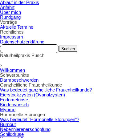
Ablauf in der Praxis
Anfahrt
Über mich
Rundgang
Vorträge
▼
Aktuelle Termine
Rechtliches
▼
Impressum
Datenschutzerklärung
Suchen
Naturheilpraxis Pusch
Menü überspringen
×
Willkommen
Schwerpunkte
▼
Darmbeschwerden
Ganzheitliche Frauenheilkunde
▼
Was bedeutet ganzheitliche Frauenheilkunde?
Eierstockzysten (Ovarialzysten)
Endometriose
Kinderwunsch
Myome
Hormonelle Störungen
▼
Was bedeutet "Hormonelle Störungen"?
Burnout
Nebennierenerschöpfung
Schilddrüse