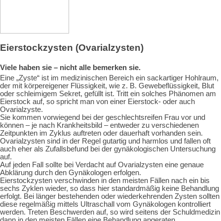
Eierstockzysten (Ovarialzysten)
Viele haben sie – nicht alle bemerken sie.
Eine „Zyste“ ist im medizinischen Bereich ein sackartiger Hohlraum,
der mit körpereigener Flüssigkeit, wie z. B. Gewebeflüssigkeit, Blut
oder schleimigem Sekret, gefüllt ist. Tritt ein solches Phänomen am
Eierstock auf, so spricht man von einer Eierstock- oder auch
Ovarialzyste.
Sie kommen vorwiegend bei der geschlechtsreifen Frau vor und
können – je nach Krankheitsbild – entweder zu verschiedenen
Zeitpunkten im Zyklus auftreten oder dauerhaft vorhanden sein.
Ovarialzysten sind in der Regel gutartig und harmlos und fallen oft
auch eher als Zufallsbefund bei der gynäkologischen Untersuchung
auf.
Auf jeden Fall sollte bei Verdacht auf Ovarialzysten eine genaue
Abklärung durch den Gynäkologen erfolgen.
Eierstockzysten verschwinden in den meisten Fällen nach ein bis
sechs Zyklen wieder, so dass hier standardmäßig keine Behandlung
erfolgt. Bei länger bestehenden oder wiederkehrenden Zysten sollten
diese regelmäßig mittels Ultraschall vom Gynäkologen kontrolliert
werden. Treten Beschwerden auf, so wird seitens der Schuldmedizin
dann in den meisten Fällen eine Behandlung angeraten.