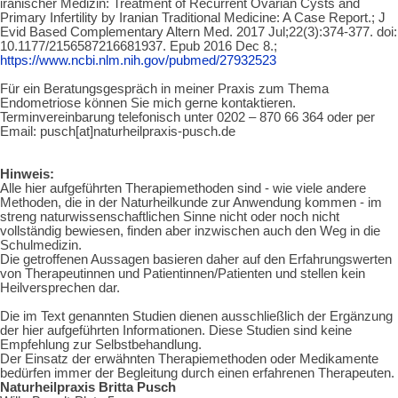
iranischer Medizin: Treatment of Recurrent Ovarian Cysts and
Primary Infertility by Iranian Traditional Medicine: A Case Report.;
J
Evid Based Complementary Altern Med.
2017 Jul;22(3):374-377. doi:
10.1177/2156587216681937. Epub 2016 Dec 8.;
https://www.ncbi.nlm.nih.gov/pubmed/27932523
Für ein Beratungsgespräch in meiner Praxis zum Thema
Endometriose können Sie mich gerne kontaktieren.
Terminvereinbarung telefonisch unter 0202 – 870 66 364 oder per
Email: pusch[at]naturheilpraxis-pusch.de
Hinweis:
Alle hier aufgeführten Therapiemethoden sind - wie viele andere
Methoden, die in der Naturheilkunde zur Anwendung kommen - im
streng naturwissenschaftlichen Sinne nicht oder noch nicht
vollständig bewiesen, finden aber inzwischen auch den Weg in die
Schulmedizin.
Die getroffenen Aussagen basieren daher auf den Erfahrungswerten
von Therapeutinnen und Patientinnen/Patienten und stellen kein
Heilversprechen dar.
Die im Text genannten Studien dienen ausschließlich der Ergänzung
der hier aufgeführten Informationen. Diese Studien sind keine
Empfehlung zur Selbstbehandlung.
Der Einsatz der erwähnten Therapiemethoden oder Medikamente
bedürfen immer der Begleitung durch einen erfahrenen Therapeuten.
Naturheilpraxis Britta Pusch