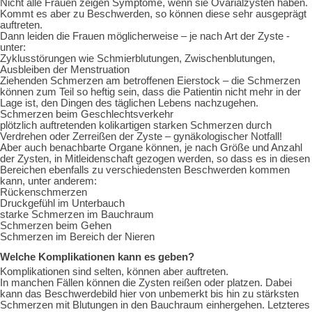
Nicht alle Frauen zeigen Symptome, wenn sie Ovarialzysten haben.
Kommt es aber zu Beschwerden, so können diese sehr ausgeprägt
auftreten.
Dann leiden die Frauen möglicherweise – je nach Art der Zyste -
unter:
Zyklusstörungen wie Schmierblutungen, Zwischenblutungen,
Ausbleiben der Menstruation
Ziehenden Schmerzen am betroffenen Eierstock – die Schmerzen
können zum Teil so heftig sein, dass die Patientin nicht mehr in der
Lage ist, den Dingen des täglichen Lebens nachzugehen.
Schmerzen beim Geschlechtsverkehr
plötzlich auftretenden kolikartigen starken Schmerzen durch
Verdrehen oder Zerreißen der Zyste – gynäkologischer Notfall!
Aber auch benachbarte Organe können, je nach Größe und Anzahl
der Zysten, in Mitleidenschaft gezogen werden, so dass es in diesen
Bereichen ebenfalls zu verschiedensten Beschwerden kommen
kann, unter anderem:
Rückenschmerzen
Druckgefühl im Unterbauch
starke Schmerzen im Bauchraum
Schmerzen beim Gehen
Schmerzen im Bereich der Nieren
Welche Komplikationen kann es geben?
Komplikationen sind selten, können aber auftreten.
In manchen Fällen können die Zysten reißen oder platzen. Dabei
kann das Beschwerdebild hier von unbemerkt bis hin zu stärksten
Schmerzen mit Blutungen in den Bauchraum einhergehen. Letzteres