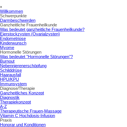
Direkt zum Seiteninhalt
Menü überspringen
×
Willkommen
Schwerpunkte
▼
Darmbeschwerden
Ganzheitliche Frauenheilkunde
▼
Was bedeutet ganzheitliche Frauenheilkunde?
Eierstockzysten (Ovarialzysten)
Endometriose
Kinderwunsch
Myome
Hormonelle Störungen
▼
Was bedeutet "Hormonelle Störungen"?
Burnout
Nebennierenerschöpfung
Schilddrüse
Haarausfall
HPU/KPU
Immunsystem
Diagnose/Therapie
▼
Ganzheitliches Konzept
Diagnostik
Therapiekonzept
A-Z
Therapeutische Frauen-Massage
Vitamin C Hochdosis-Infusion
Praxis
▼
Honorar und Konditionen