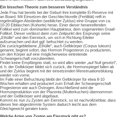
Ein bisschen Theorie zum besseren Verständnis
Jede Frau hat bereits bei der Geburt ihre komplette Ei-Reserve mit
an Board. Mit Einsetzen der Geschlechtsreife (Fertilität) reift in
regelmäßigen Abständen (weiblicher Zyklus) eine Gruppe von ca.
10-20 Eibläschen (Kohorte) heran. Einer dieser heranreifenden
Follikel wird zum dominanten Hauptakteur, dem sogenannten Graaf-
Follikel. Dieser verlässt dann zum Zeitpunkt des Eisprungs seine
„Eihülle“ und den Eierstock, um sich in Richtung Eileiter
aufzumachen und dort ggf. befruchtet zu werden.
Die zurückgebliebene „Eihülle“, auch Gelbkörper (Corpus luteum)
genannt, beginnt sofort, das Hormon Progesteron zu produzieren,
um den Körper auf eine möglicherweise eintretende
Schwangerschaft vorzubereiten.
Findet keine Empfängnis statt, so wird alles wieder „auf Null gesetzt“,
d. h. der Gelbkörper bildet sich zurück, die Hormonspiegel fallen ab
und der Zyklus beginnt mit der einsetzenden Menstruationsblutung
wieder von vorne.
Im Falle einer Befruchtung bleibt der Gelbkörper für etwa 8-10
Wochen erhalten und produziert zum Erhalt der Schwangerschaft
Progesteron wie auch Östrogen. Anschließend wird die
Hormonproduktion von der Plazenta (Mutterkuchen) übernommen
und der Gelbkörper wird abgebaut.
Kommt es nun zu Zysten am Eierstock, so ist nachvollziehbar, dass
dieses fein abgestimmte System dadurch leicht aus dem
Gleichgewicht geraten kann.
Welche Arten von Zysten am Eierstock gibt es?