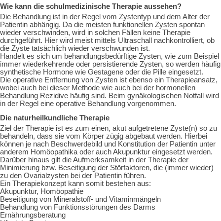
Wie kann die schulmedizinische Therapie aussehen?
Die Behandlung ist in der Regel vom Zystentyp und dem Alter der
Patientin abhängig. Da die meisten funktionellen Zysten spontan
wieder verschwinden, wird in solchen Fällen keine Therapie
durchgeführt. Hier wird meist mittels Ultraschall nachkontrolliert, ob
die Zyste tatsächlich wieder verschwunden ist.
Handelt es sich um behandlungsbedürftige Zysten, wie zum Beispiel
immer wiederkehrende oder persistierende Zysten, so werden häufig
synthetische Hormone wie Gestagene oder die Pille eingesetzt.
Die operative Entfernung von Zysten ist ebenso ein Therapieansatz,
wobei auch bei dieser Methode wie auch bei der hormonellen
Behandlung Rezidive häufig sind. Beim gynäkologischen Notfall wird
in der Regel eine operative Behandlung vorgenommen.
Die naturheilkundliche Therapie
Ziel der Therapie ist es zum einen, akut aufgetretene Zyste(n) so zu
behandeln, dass sie vom Körper zügig abgebaut werden. Hierbei
können je nach Beschwerdebild und Konstitution der Patientin unter
anderem Homöopathika oder auch Akupunktur eingesetzt werden.
Darüber hinaus gilt die Aufmerksamkeit in der Therapie der
Minimierung bzw. Beseitigung der Störfaktoren, die (immer wieder)
zu den Ovarialzysten bei der Patientin führen.
Ein Therapiekonzept kann somit bestehen aus:
Akupunktur, Homöopathie
Beseitigung von Mineralstoff- und Vitaminmängeln
Behandlung von Funktionsstörungen des Darms
Ernährungsberatung