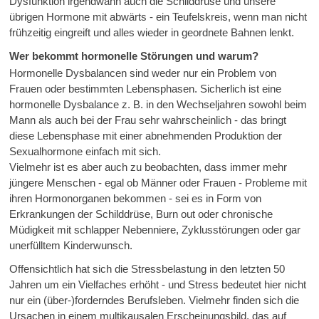
Dysfunktion irgendwann auch die Schilddrüse und unsere
übrigen Hormone mit abwärts - ein Teufelskreis, wenn man nicht
frühzeitig eingreift und alles wieder in geordnete Bahnen lenkt.
Wer bekommt hormonelle Störungen und warum?
Hormonelle Dysbalancen sind weder nur ein Problem von
Frauen oder bestimmten Lebensphasen. Sicherlich ist eine
hormonelle Dysbalance z. B. in den Wechseljahren sowohl beim
Mann als auch bei der Frau sehr wahrscheinlich - das bringt
diese Lebensphase mit einer abnehmenden Produktion der
Sexualhormone einfach mit sich.
Vielmehr ist es aber auch zu beobachten, dass immer mehr
jüngere Menschen - egal ob Männer oder Frauen - Probleme mit
ihren Hormonorganen bekommen - sei es in Form von
Erkrankungen der Schilddrüse, Burn out oder chronische
Müdigkeit mit schlapper Nebenniere, Zyklusstörungen oder gar
unerfülltem Kinderwunsch.
Offensichtlich hat sich die Stressbelastung in den letzten 50
Jahren um ein Vielfaches erhöht - und Stress bedeutet hier nicht
nur ein (über-)forderndes Berufsleben. Vielmehr finden sich die
Ursachen in einem multikausalen Erscheinungsbild, das auf