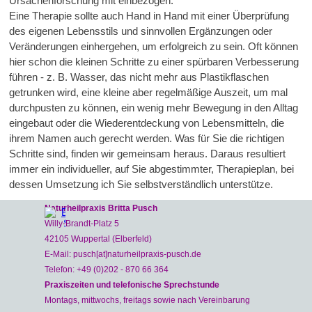
Ursachenforschung mit einbezogen.
Eine Therapie sollte auch Hand in Hand mit einer Überprüfung
des eigenen Lebensstils und sinnvollen Ergänzungen oder
Veränderungen einhergehen, um erfolgreich zu sein. Oft können
hier schon die kleinen Schritte zu einer spürbaren Verbesserung
führen - z. B. Wasser, das nicht mehr aus Plastikflaschen
getrunken wird, eine kleine aber regelmäßige Auszeit, um mal
durchpusten zu können, ein wenig mehr Bewegung in den Alltag
eingebaut oder die Wiederentdeckung von Lebensmitteln, die
ihrem Namen auch gerecht werden. Was für Sie die richtigen
Schritte sind, finden wir gemeinsam heraus. Daraus resultiert
immer ein individueller, auf Sie abgestimmter, Therapieplan, bei
dessen Umsetzung ich Sie selbstverständlich unterstütze.
Naturheilpraxis Britta Pusch
Willy-Brandt-Platz 5
42105 Wuppertal (Elberfeld)
E-Mail: pusch[at]naturheilpraxis-pusch.de
Telefon: +49 (0)202 - 870 66 364
Praxiszeiten und telefonische Sprechstunde
Montags, mittwochs, freitags sowie nach Vereinbarung